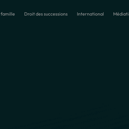
 famille
Droit des successions
International
Médiat