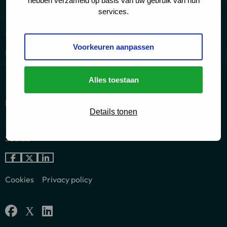
hebben verzameld op basis van uw gebruik van hun
services.
Adresse postale
Voorkeuren aanpassen
De Boelelaan 7
1083 HJ Amsterdam
Alles toestaan
Domaines juridiques
Details tonen
Socials
Go
Go
Go
to
to
to
Cookies
Privacy policy
Facebook
X
LinkedIn
Go
Go
Go