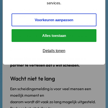
services.
Een beslissing om te gaan scheiden komt niet altijd
van twee
Voorkeuren aanpassen
kanten. Heeft u besloten dat u wilt scheiden van uw
partner? Dan komt er een
moment dat u dit aan hem of haar zult moeten
Alles toestaan
vertellen en dit is niet
gemakkelijk.
Details tonen
In deze blog geven wij u daarom tips om uw
partner te vertellen dat u wilt scheiden.
Wacht niet te lang
Een scheidingsmelding is voor veel mensen een
moeilijk moment en
daarom wordt dit vaak zo lang mogelijk uitgesteld.