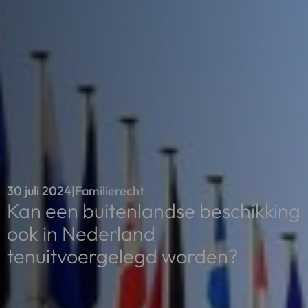
30 juli 2024
|
Familierecht
Kan een buitenlandse beschikking
ook in Nederland
tenuitvoergelegd worden?