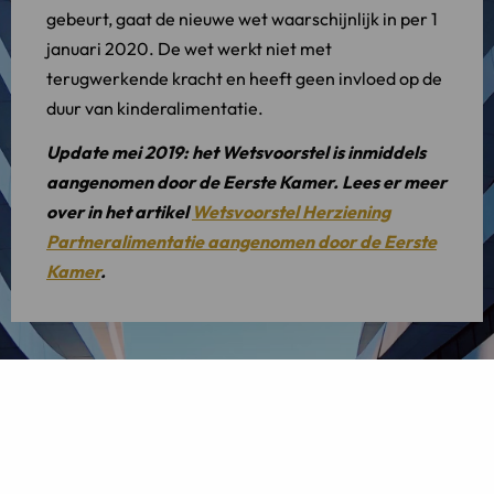
gebeurt, gaat de nieuwe wet waarschijnlijk in per 1
januari 2020. De wet werkt niet met
terugwerkende kracht en heeft geen invloed op de
duur van kinderalimentatie.
Update mei 2019: het Wetsvoorstel is inmiddels
aangenomen door de Eerste Kamer. Lees er meer
over in het artikel
Wetsvoorstel Herziening
Partneralimentatie aangenomen door de Eerste
Kamer
.
Deel dit artikel