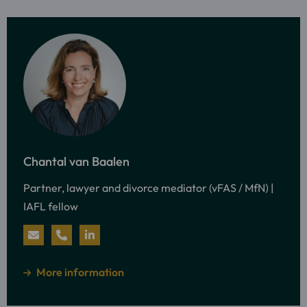
More
information
Chantal van Baalen
about:
Partner, lawyer and divorce mediator (vFAS / MfN) |
Chantal
IAFL fellow
van
Baalen
Send
Call
Visit
an
Chantal
LinkedIn
about
More information
e-
van
profile
mail
Baalen
of