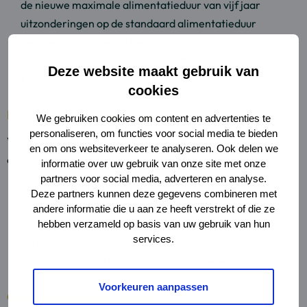
de nieuwe maximale alimentatieduur van vijf jaar
uitzonderingen op de standaard alimentatieduur
berekening van behoefte en draagkracht
mogelijkheden voor alimentatieafkoop
Deze website maakt gebruik van
fiscale planning en optimalisatie
cookies
Internationaal alimentatierecht
We gebruiken cookies om content en advertenties te
personaliseren, om functies voor social media te bieden
Voor expats en internationale stellen bieden wij specifieke
en om ons websiteverkeer te analyseren. Ook delen we
expertise bij:
informatie over uw gebruik van onze site met onze
partners voor social media, adverteren en analyse.
grensoverschrijdende alimentatiekwesties
Deze partners kunnen deze gegevens combineren met
verdragen en EU-verordeningen
andere informatie die u aan ze heeft verstrekt of die ze
internationale inning van alimentatie
hebben verzameld op basis van uw gebruik van hun
services.
verhuizing naar het buitenland
erkenning van buitenlandse alimentatiebeslissingen
Voorkeuren aanpassen
Oplossingsgerichte aanpak