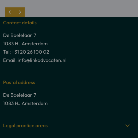
to
Chantal
Chantal
van
Contact details
van
Baalen
De Boelelaan 7
Baalen
1083 HJ Amsterdam
Tel: +31 20 26 100 02
Email: info@linkadvocaten.nl
Postal address
De Boelelaan 7
1083 HJ Amsterdam
Legal practice areas