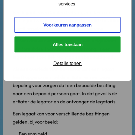
services.
Een legaat is een (onderdeel van) een testament.
Het legaat zorgt ervoor dat een bepaalde bezitting
Voorkeuren aanpassen
wordt nagelaten aan een bepaald persoon.
Anders dan een erfdeel, waarbij een erfgenaam
Alles toestaan
een (breukdeel) van de erfenis ontvang, is een
legaat een specifiek recht op een bepaald goed.
Details tonen
Als een overledene in het testament een legaat
heeft opgenomen, wil de erflater er met deze
bepaling voor zorgen dat een bepaalde bezitting
naar een bepaald persoon gaat. In dat geval is de
erflater de legator en de ontvanger de legataris.
Een legaat kan voor verschillende bezittingen
gelden, bijvoorbeeld:
Een som geld.