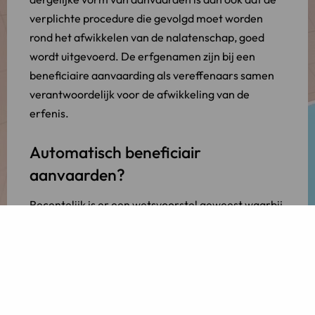
verplichte procedure die gevolgd moet worden
rond het afwikkelen van de nalatenschap, goed
wordt uitgevoerd. De erfgenamen zijn bij een
beneficiaire aanvaarding als vereffenaars samen
verantwoordelijk voor de afwikkeling van de
erfenis.
Automatisch beneficiair
aanvaarden?
Recentelijk is er een wetsvoorstel geweest waarbij
een systeemwijziging is voorgesteld; alle
nalatenschappen zouden automatisch beneficiair
aanvaard moeten worden. Dit is niet doorgevoerd
waardoor u nu nog steeds de keuze moet maken in
de wijze van aanvaarden. Het verschil tussen