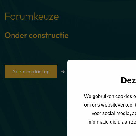
Forumkeuze
Onder constructie
Neem contact op
Wie zijn onze advocaten en med
Dez
We gebruiken cookies om
om ons websiteverkeer t
voor social media, 
informatie die u aan z