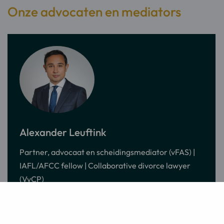
Onze advocaten en mediators
Meer
informatie
Alexander Leuftink
over:
Partner, advocaat en scheidingsmediator (vFAS) |
Alexander
IAFL/AFCC fellow | Collaborative divorce lawyer
Leuftink
(VvCP)
Stuur
Bel
Bezoek
een
Alexander
LinkedIn