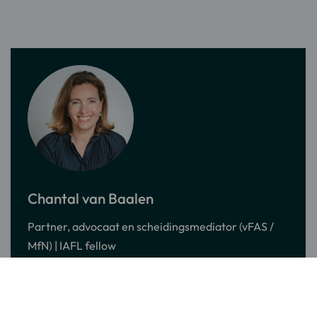
Meer
informatie
Chantal van Baalen
over:
Partner, advocaat en scheidingsmediator (vFAS /
Chantal
MfN) | IAFL fellow
van
Baalen
Stuur
Bel
Bezoek
een
Chantal
LinkedIn
over
Meer informatie