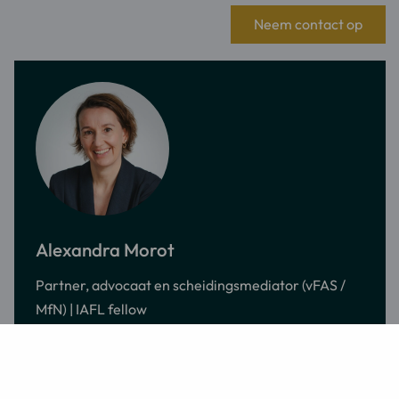
Neem contact op
Meer
informatie
Alexandra Morot
over:
Partner, advocaat en scheidingsmediator (vFAS /
Alexandra
MfN) | IAFL fellow
Morot
Stuur
Bel
Bezoek
een
Alexandra
LinkedIn
over
Meer informatie