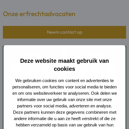
Onze erfrechtadvocaten
Neem contact op
Deze website maakt gebruik van
cookies
We gebruiken cookies om content en advertenties te
personaliseren, om functies voor social media te bieden
en om ons websiteverkeer te analyseren. Ook delen we
Meer
informatie over uw gebruik van onze site met onze
Meer
informatie
Chantal van Baalen
partners voor social media, adverteren en analyse.
informatie
Demi Visser
Deze partners kunnen deze gegevens combineren met
over:
over:
Partner, advocaat en
andere informatie die u aan ze heeft verstrekt of die ze
Chantal
Advocaat
Demi
hebben verzameld op basis van uw gebruik van hun
scheidingsmediator
van