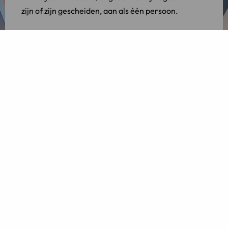
zijn of zijn gescheiden, aan als één persoon.
Familierechtadvocaat Amsterdam
Bent u op zoek naar een
ervaren
familierechtadvocaat
?
LINK Advocaten
is
specialist in het familierecht en kan u helpen met
het maken van een op maat gemaakt
ouderschapsplan dat past bij de leeftijd van uw
kinderen. Neem
contact
op met LINK Advocaten
voor een kennismaking.