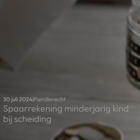
30 juli 2024
|
Familierecht
Spaarrekening minderjarig kind
bij scheiding