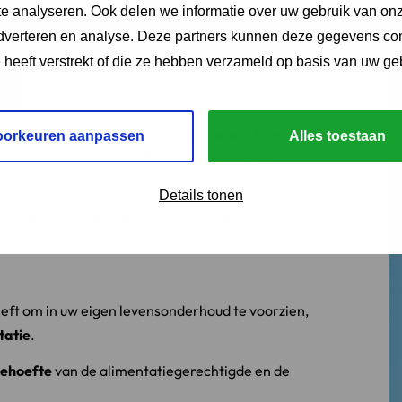
e analyseren. Ook delen we informatie over uw gebruik van onz
adverteren en analyse. Deze partners kunnen deze gegevens c
e heeft verstrekt of die ze hebben verzameld op basis van uw ge
licht
om elkaar (en eventuele kinderen) financieel
oorkeuren aanpassen
Alles toestaan
r eigen levensonderhoud kan voorzien. Deze
Details tonen
neralimentatie
en
kinderalimentatie
.
eft om in uw eigen levensonderhoud te voorzien,
tatie
.
ehoefte
van de alimentatiegerechtigde en de