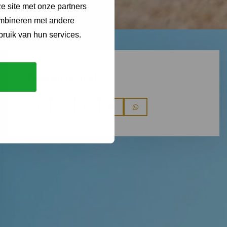
e site met onze partners
ombineren met andere
bruik van hun services.
Deel dit artikel
Deel
Deel
Deel
Deel
Deel
via
via
via
via
via