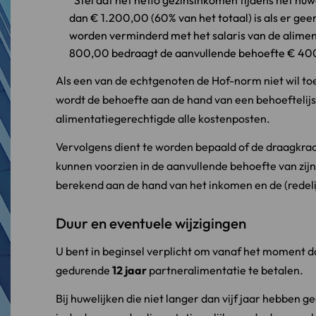
Stel dat het netto gezinsinkomen tijdens het huw
dan € 1.200,00 (60% van het totaal) is als er geen
worden verminderd met het salaris van de alime
800,00 bedraagt de aanvullende behoefte € 40
Als een van de echtgenoten de Hof-norm niet wil toep
wordt de behoefte aan de hand van een behoeftelijst
alimentatiegerechtigde alle kostenposten.
Vervolgens dient te worden bepaald of de draagkrac
kunnen voorzien in de aanvullende behoefte van zijn
berekend aan de hand van het inkomen en de (redelij
Duur en eventuele wijzigingen
U bent in beginsel verplicht om vanaf het moment d
gedurende
12 jaar
partneralimentatie te betalen.
Bij huwelijken die niet langer dan vijf jaar hebben 