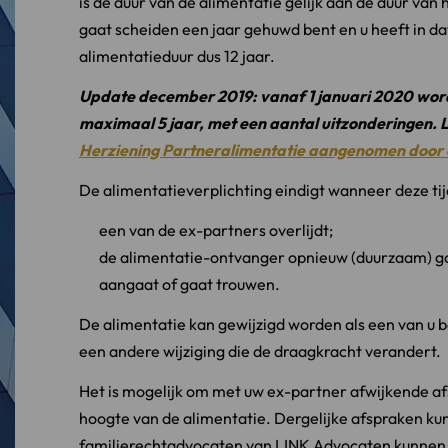
is de duur van de alimentatie gelijk aan de duur van 
gaat scheiden een jaar gehuwd bent en u heeft in da
alimentatieduur dus 12 jaar.
Update december 2019: vanaf 1 januari 2020 word
maximaal 5 jaar, met een aantal uitzonderingen. L
Herziening Partneralimentatie aangenomen door 
De alimentatieverplichting eindigt wanneer deze tijd
een van de ex-partners overlijdt;
de alimentatie-ontvanger opnieuw (duurzaam) g
aangaat of gaat trouwen.
De alimentatie kan gewijzigd worden als een van u b
een andere wijziging die de draagkracht verandert.
Het is mogelijk om met uw ex-partner afwijkende af
hoogte van de alimentatie. Dergelijke afspraken ku
familierechtadvocaten van LINK Advocaten kunnen u