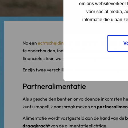
om ons websiteverkeer t
voor social media, 
informatie die u aan z
Na een
echtscheiding
zijn ex-partners wettelijk
verp
V
te onderhouden, indien de ander niet in zijn of haa
financiële steun wordt
alimentatie
genoemd.
Er zijn twee verschillende soorten alimentatie:
part
Partneralimentatie
Als u gescheiden bent en onvoldoende inkomsten he
kunt u mogelijk aanspraak maken op
partneralimen
Alimentatie wordt vastgesteld aan de hand van de
b
draagkracht
van de alimentatieplichtige.