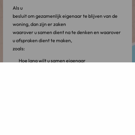
Als u
besluit om gezamenlijk eigenaar te blijven van de
woning, dan zijn er zaken
waarover u samen dient na te denken en waarover
u afspraken dient te maken,
zoals:
Hoe lang wilt u samen eigenaar
blijven?
Wie betaalt het onderhoud aan de
woning?
In welke verhouding wilt u de
kosten voor de hypotheek delen?
Betaalt u gezamenlijk de VvE
kosten?
Wat gebeurt er als de ex-echtgenoot
die in de woning blijft wonen opnieuw wil gaan