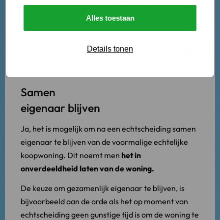
vraag
wie in de huurwoning blijft wonen
of met de
vraag of het huis verkocht moet worden.
Alles toestaan
Sommige ex-echtgenoten willen graag (tijdelijk)
Details tonen
gezamenlijk eigenaar blijven van de voormalige
echtelijke koopwoning. Kan dit en hoe werkt het?
Samen
eigenaar blijven
Ja, het is mogelijk om na een echtscheiding samen
eigenaar te blijven van de voormalige echtelijke
koopwoning. Dit noemt men
het in
onverdeeldheid laten van de woning.
De keuze om gezamenlijk eigenaar te blijven, is
bijvoorbeeld aan de orde als het op moment van
echtscheiding geen gunstige tijd is om de woning te