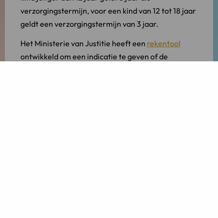
verzorgingstermijn, voor een kind van 12 tot 18 jaar
geldt een verzorgingstermijn van 3 jaar.
Het Ministerie van Justitie heeft een
rekentool
ontwikkeld om een indicatie te geven of de
verzorgingstermijn lang genoeg is om in te
stemmen met een naamswijziging.
Voornaam van uw kind aanpassen
Het laten wijzigen van de voornaam van uw kind
kan enkel via de rechtbank. U heeft hierbij bijstand
nodig van een advocaat. Met hulp van een
advocaat kunt u een verzoek indienen voor het
laten wijzigen van de voornaam van een
minderjarige.
Deze verzoekschriften worden vaak schriftelijk