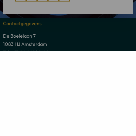
Deel
Deel
Deel
Deel
Deel
via
via
via
via
via
Contactgegevens
De Boelelaan 7
1083 HJ Amsterdam
Tel: +31 20 26 100 02
E-mail: info@linkadvocaten.nl
Postadres
De Boelelaan 7
1083 HJ Amsterdam