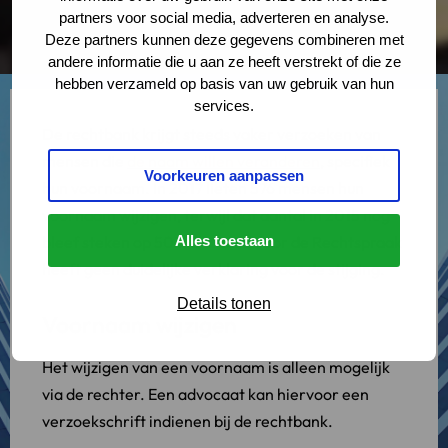
partners voor social media, adverteren en analyse.
Deze partners kunnen deze gegevens combineren met
andere informatie die u aan ze heeft verstrekt of die ze
hebben verzameld op basis van uw gebruik van hun
services.
De rechtbank krijgt steeds vaker verzoeken van
mensen die
de naam willen veranderen
, specifiek
Voorkeuren aanpassen
hun voornaam. In 2017 lieten 576 mensen hun
voornaam wijzigen, terwijl dat aantal in 2015 nog
bleef steken op 503. De Raad voor de Rechtspraak
Alles toestaan
heeft geen duidelijke verklaring voor de stijging.
Details tonen
Voornaam wijzigen
Het wijzigen van een voornaam is alleen mogelijk
via de rechter. Een advocaat kan hiervoor een
verzoekschrift indienen bij de rechtbank.