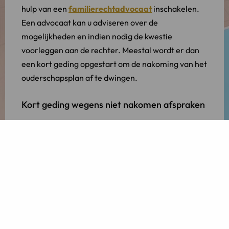
hulp van een
familierechtadvocaat
inschakelen.
Een advocaat kan u adviseren over de
mogelijkheden en indien nodig de kwestie
voorleggen aan de rechter. Meestal wordt er dan
een kort geding opgestart om de nakoming van het
ouderschapsplan af te dwingen.
Kort geding wegens niet nakomen afspraken
Een kort geding is een versnelde procedure om snel
een voorlopige beslissing van de rechter te krijgen.
Hierbij kan de rechter worden verzocht om een
dwangsom
te verbinden aan de nakoming van het
ouderschapsplan. Dit betekent dat indien uw ex-
partner een afspraak niet nakomt, hij of zij een
geldbedrag dient te voldoen aan u. Een dwangsom
kan worden verbonden aan iedere niet-financiële