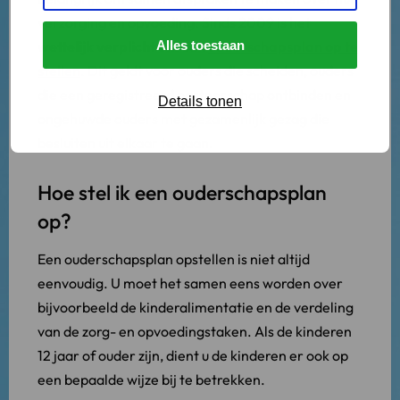
verzorging en opvoeding. Sinds 2009 is het
wettelijk verplicht om een
Alles toestaan
ouderschapsplan op te
stellen
. Dit geldt voor ouders die scheiden, ouders
die een geregistreerd partnerschap ontbinden en
Details tonen
ongehuwde ouders met gezamenlijk gezag die
besluiten uit elkaar te gaan.
Hoe stel ik een ouderschapsplan
op?
Een ouderschapsplan opstellen is niet altijd
eenvoudig. U moet het samen eens worden over
bijvoorbeeld de kinderalimentatie en de verdeling
van de zorg- en opvoedingstaken. Als de kinderen
12 jaar of ouder zijn, dient u de kinderen er ook op
een bepaalde wijze bij te betrekken.