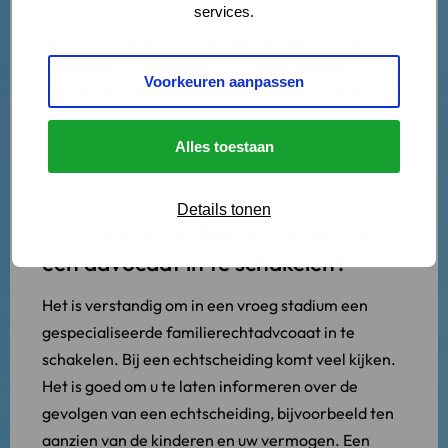
services.
Als u wilt scheiden van uw partner dient er een
verzoekschrift tot
echtscheiding
te worden
Voorkeuren aanpassen
ingediend bij de rechtbank. Dit verzoekschrift
moet worden ingediend door een advocaat. Als u
gaat scheiden bent u dus verplicht om een
Alles toestaan
advocaat in te schakelen.
Details tonen
Wanneer is het beste moment om
een advocaat in te schakelen?
Het is verstandig om in een vroeg stadium een
gespecialiseerde familierechtadvcoaat in te
schakelen. Bij een echtscheiding komt veel kijken.
Het is goed om u te laten informeren over de
gevolgen van een echtscheiding, bijvoorbeeld ten
aanzien van de kinderen en uw vermogen. Een