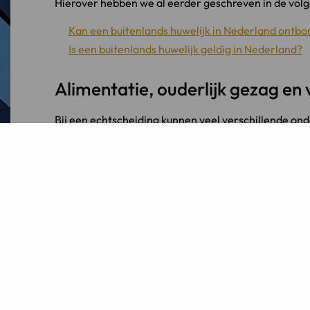
Hierover hebben we al eerder geschreven in de volg
Kan een buitenlands huwelijk in Nederland ontb
Is een buitenlands huwelijk geldig in Nederland?
Alimentatie, ouderlijk gezag en
Bij een echtscheiding kunnen veel verschillende on
het vaststellen van partner- of kinderalimentatie, he
betrokken zijn en het verdelen dan wel afwikkelen v
internationale scheiding is het mogelijk dat per on
toepassing is. Welk recht dit in uw situatie is, kan on
woonplaats van u en/of uw (ex-)partner.
Echtscheidingsadvocaat
Heeft u vragen over een internationale echtscheidin
Neem contact op voor een kennismaking met LINK 