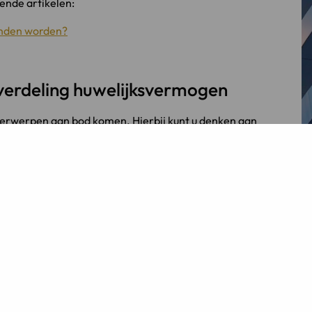
ende artikelen:
onden worden?
 verdeling huwelijksvermogen
derwerpen aan bod komen. Hierbij kunt u denken aan
t treffen van een zorgregeling als er kinderen bij
an het huwelijksvermogen. In het geval van een
derwerp het recht van een andere staat van
der andere afhankelijk zijn van de nationaliteit of
g of wilt u weten wat wij voor u kunnen betekenen?
Advocaten.