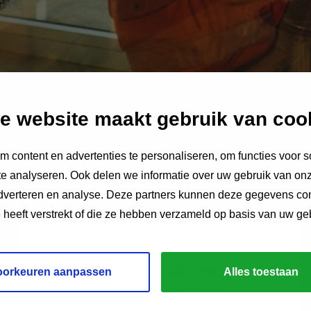
e website maakt gebruik van coo
 content en advertenties te personaliseren, om functies voor s
e analyseren. Ook delen we informatie over uw gebruik van onz
adverteren en analyse. Deze partners kunnen deze gegevens c
e heeft verstrekt of die ze hebben verzameld op basis van uw ge
on
t komt regelmatig voor. Er zijn steeds meer
oorkeuren aanpassen
Alles toestaan
 echtgenoot na de beëindiging van de relatie
orbeeld is dat een van de echtgenoten als expat in