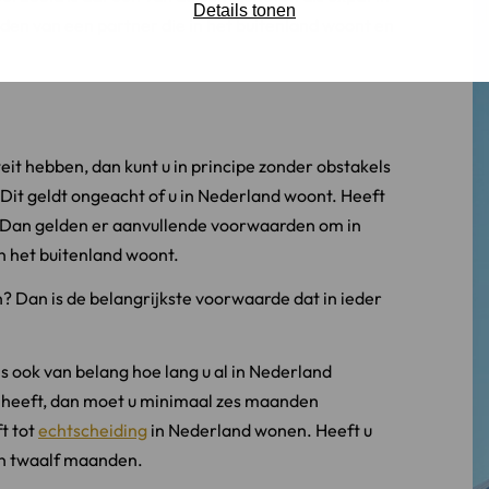
Details tonen
iden van een partner die in het buitenland woont en
eit hebben, dan kunt u in principe zonder obstakels
Dit geldt ongeacht of u in Nederland woont. Heeft
? Dan gelden er aanvullende voorwaarden om in
n het buitenland woont.
? Dan is de belangrijkste voorwaarde dat in ieder
is ook van belang hoe lang u al in Nederland
t heeft, dan moet u minimaal zes maanden
t tot
echtscheiding
in Nederland wonen. Heeft u
ijn twaalf maanden.