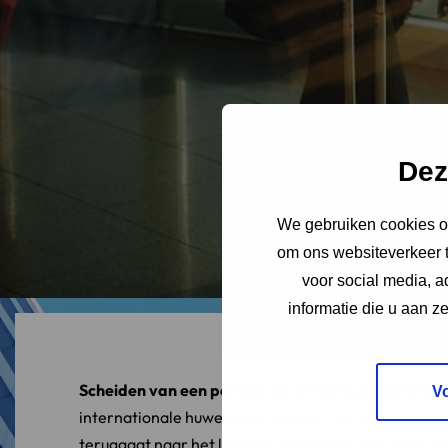
Dez
We gebruiken cookies om
om ons websiteverkeer t
voor social media, 
informatie die u aan z
Scheiden van een partner die in het buitenland wo
V
internationale huwelijken. Zo komt het voor dat een
teruggaat naar het land van herkomst. Een ander vo