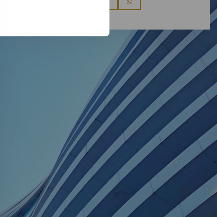
Deel
Deel
Deel
Deel
Deel
via
via
via
via
via