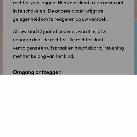
rechter voorleggen. Hiervoor dient u een advocaat
in te schakelen. De andere ouder krijgt de
gelegenheid om te reageren op uw verzoek.
Als uw kind 12 jaar of ouder is, wordt hij of zij
gehoord door de rechter. De rechter doet
vervolgens een uitspraak en houdt daarbij rekening
met het belang van het kind.
Omgang ontzeggen
Tot slot kunt u de rechter verzoeken om de omgang
tussen de andere ouder en het kind te ontzeggen.
Dit is een ingrijpende maatregel en kan slechts in
uitzonderlijke omstandigheden worden
toegewezen, namelijk:
indien de omgang levert ernstig nadeel op voor