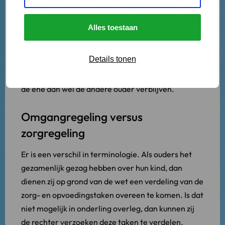
relatie waar kinderen bij betrokken zijn, worden
veelal afspraken gemaakt over de verdeling van de
zorg- en opvoedingstaken voor de kinderen.
Alles toestaan
Als ouder heb je de plicht en het recht tot omgang
Details tonen
met je kind. Een zorg- of omgangsregeling omvat
afspraken over op welke momenten de kinderen bij
de ene dan wel de andere ouder verblijven.
Omgangregeling versus
zorgregeling
Er is een verschil in terminologie. Als ouders het
gezamenlijk gezag hebben over hun kind, dan
dienen zij op grond van de wet een verdeling van de
zorg- en opvoedingstaken overeen te komen. Is dat
niet mogelijk in onderling overleg, dan kunnen zij
de rechter verzoeken deze taken te verdelen.