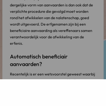
dergelijke vorm van aanvaarden is dan ook dat de
verplichte procedure die gevolgd moet worden
rond het afwikkelen van de nalatenschap, goed
wordt uitgevoerd. De erfgenamen zijn bij een
beneficiaire aanvaarding als vereffenaars samen
verantwoordelijk voor de afwikkeling van de
erfenis.
Automatisch beneficiair
aanvaarden?
Recentelijk is er een wetsvoorstel geweest waarbij
een systeemwijziging is voorgesteld; alle
nalatenschappen zouden automatisch beneficiair
aanvaard moeten worden. Dit is niet doorgevoerd
waardoor u nu nog steeds de keuze moet maken in
de wijze van aanvaarden. Het verschil tussen