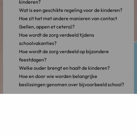
kinderen?
Wat is een geschikte regeling voor de kinderen?
Hoe zit het met andere manieren van contact
(bellen, appen et cetera)?
Hoe wordt de zorg verdeeld tijdens
schoolvakanties?
Hoe wordt de zorg verdeeld op bijzondere
feestdagen?
Welke ouder brengt en haalt de kinderen?
Hoe en door wie worden belangrijke
beslissingen genomen over bijvoorbeeld school?
2. Houd rekening met verandering
Leg de afspraken duidelijk en overzichtelijk vast in
het ouderschapsplan. Leg ook vast dat de
zorgverdeling regelmatig geëvalueerd dient te
worden. Een zorgregeling kan in de toekomst