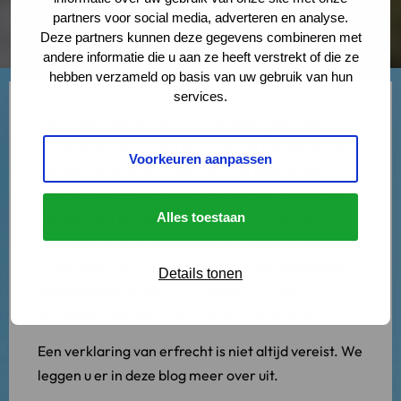
partners voor social media, adverteren en analyse.
Deze partners kunnen deze gegevens combineren met
andere informatie die u aan ze heeft verstrekt of die ze
hebben verzameld op basis van uw gebruik van hun
services.
Als er een naaste van u is overleden, dan heeft u
mogelijk recht op (een deel) van de nalatenschap
Voorkeuren aanpassen
van de overledene. Indien de overledene geen
testament heeft laten opstellen door de notaris,
dan kan aan de hand van het
Alles toestaan
erfrecht
worden
bepaald wie de erfgenamen zijn. Indien u een
erfgenaam bent, heeft u mogelijk een
verklaring
Details tonen
van erfrecht
nodig om toegang te krijgen tot
bepaalde eigendommen van de overledene.
Een verklaring van erfrecht is niet altijd vereist. We
leggen u er in deze blog meer over uit.