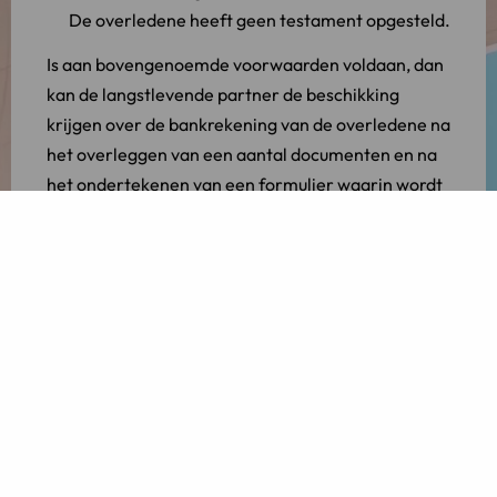
De overledene heeft geen testament opgesteld.
Is aan bovengenoemde voorwaarden voldaan, dan
kan de langstlevende partner de beschikking
krijgen over de bankrekening van de overledene na
het overleggen van een aantal documenten en na
het ondertekenen van een formulier waarin wordt
verklaard dat hij/zij krachtens het wettelijke
erfrecht als enige gerechtigd is tot de goederen
van de nalatenschap.
Let op:
met het ondertekenen van die verklaring
wordt de nalatenschap
zuiver aanvaard
. Het is
daarom verstandig om u van tevoren te laten
adviseren over alle gevolgen van het
ondertekenen van het formulier.