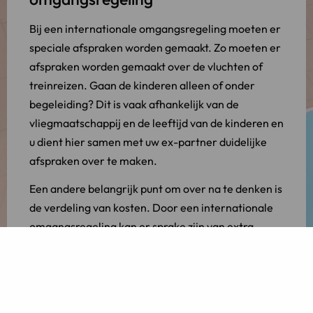
Bij een internationale omgangsregeling moeten er
speciale afspraken worden gemaakt. Zo moeten er
afspraken worden gemaakt over de vluchten of
treinreizen. Gaan de kinderen alleen of onder
begeleiding? Dit is vaak afhankelijk van de
vliegmaatschappij en de leeftijd van de kinderen en
u dient hier samen met uw ex-partner duidelijke
afspraken over te maken.
Een andere belangrijk punt om over na te denken is
de verdeling van kosten. Door een internationale
omgangsregeling kan er sprake zijn van extra
kosten, zoals reiskosten voor de kinderen en
misschien zelfs het huren van een appartement als
de kinderen langskomen.
Het is belangrijk om samen met uw ex-partner